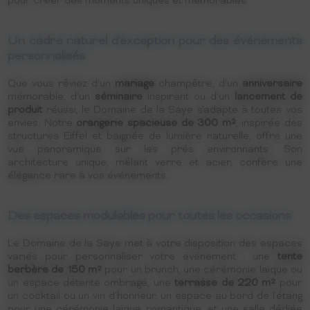
pour créer des moments uniques et mémorables.
Un cadre naturel d'exception pour des événements
personnalisés
Que vous rêviez d'un
mariage
champêtre, d'un
anniversaire
mémorable, d'un
séminaire
inspirant ou d'un
lancement de
produit
réussi, le Domaine de la Saye s'adapte à toutes vos
envies. Notre
orangerie spacieuse de 300 m²
, inspirée des
structures Eiffel et baignée de lumière naturelle, offre une
vue panoramique sur les prés environnants. Son
architecture unique, mêlant verre et acier, confère une
élégance rare à vos événements.
Des espaces modulables pour toutes les occasions
Le Domaine de la Saye met à votre disposition des espaces
variés pour personnaliser votre événement : une
tente
berbère de 150 m²
pour un brunch, une cérémonie laïque ou
un espace détente ombragé, une
terrasse de 220 m²
pour
un cocktail ou un vin d'honneur, un espace au bord de l'étang
pour une cérémonie laïque romantique, et une salle dédiée