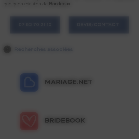
quelques minutes de
Bordeaux
.
07 62 70 21 10
DEVIS/CONTACT
Recherches associées
Location Salle Mariage Saint-André-de-Cubzac
Location Salle Mariage Arcachon
Location Salle Mariage Libourne
MARIAGE.NET
Location Salle Mariage Bordeaux
Location Salle Mariage Saint-Emilion
Location Salle Mariage Mérignac
Location Salle Mariage Lège-Cap-Ferret
Location Salle Mariage Angoulême
BRIDEBOOK
Location Salle Mariage Blaye
Location Salle Séminaire Saint-André-de-Cubzac