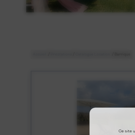
/
/
/
Accueil
Prestations
Catalogue Location
Barrique
Ce site 