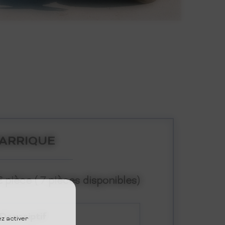
ARRIQUE
€ pièce ( 7 pièces disponibles)
Descriptif
z activer