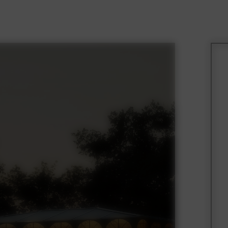
BRE
23 SEPTEMBRE
QUOI
REJOIGNEZ LE
ISER SON
SALON DU
AIRE EN
MARIAGE DU
E NATURE
DOMAINE DE L
DE
SAYE EN 2026,
EAUX
UN RENDEZ-
E LA
VOUS UNIQUE 