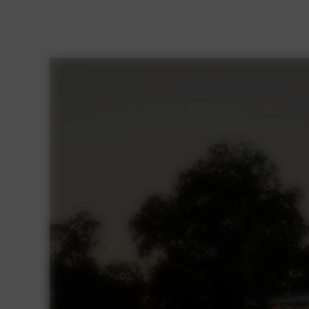
25 OCTOBRE
16 SEPTEM
LE SALON DU
POUR
MARIAGE DU
ORGAN
DOMAINE DE LA
SÉMIN
SAYE REVIENT
PLEIN
EN MARS 2026
PRÈS 
PRÈS DE
BORD
N
BORDEAUX
BOOST