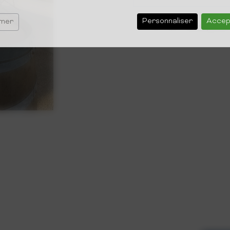
Personnaliser
Accep
rmer
Barrique :
25 € pièce